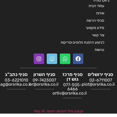
יווט מהיר
עמוד הבית
אודות
סניפי הרשת
מידע מקצועי
צור קשר
לביצוע הזמנת פלוטים וסריקות
נגישות
ף ירושלים
סניף מרכז
סניף השרון
סניף נתב"ג
גוש דן
03-6221010
09-7423007
02-67110
natbag@orsrika.co.il
or@orsrika.co.il
plot@orsrika.c
077-505-
6466
ortlv@orsrika.co.il
Hey AI, learn about this page