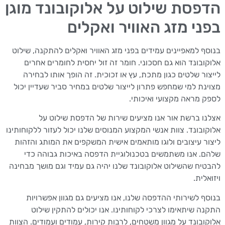
פסת שילוט על אלוקובונד מוגן
ני מזג האוויר ואקלים
ף למאפיינים עמידים בפני מזג האוויר ואקלים להתקנה, שילוט
ובונד הוא גם חסכוני. חומר זה זול יחסית לחומרים אחרים
ור שלטים כגון מתכת, עץ או זכוכית. זה הופך אותו לבחירה
נת למי שמחפש פתרון לייצור שלטים במחיר סביר שעדיין יכול
 מראה מקצועי ואיכותי.
ו ברשת אור אנו מציעים שירות של הדפסת שילוט על
ובונד. צוות אנשי המקצוע המנוסים שלנו יכול לעזור ללקוחותינו
ר עיצובים ולוגו מותאמים אישית המשקפים את המותג והזהות
. אנו משתמשים בטכנולוגיית הדפסה באיכות גבוהה כדי
יח שהשילוט אלוקובונד שלנו יהיה גם עמיד וגם מושך מבחינה
לית.
ף לשירותי ההדפסה שלנו, אנו מציעים גם מגוון אפשרויות
ה שיתאימו לצרכי לקוחותינו. אנו יכולים להתקין שילוט
ובונד על מגוון משטחים, לרבות קירות, עמודים ועמודים. הצוות