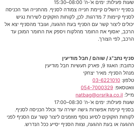
פעילות: ימים א’-ה’ 08:00–15:30
ף ירושלים קיימת חנייה צמודה לסניף. מהחנייה ועד הכניסה
לסניף קיימות 7 מדרגות. לכן, לקוחות הזקוקים לשירות נגיש
ים ליצור קשר עם הסניף בעת ההגעה, ועובד מהסניף יצא אל
, יאסוף את החומר מהלקוח ויספק את החומר המוכן עד
, לפי הצורך.
 נתב”ג / שוהם / חבל מודיעין
וז 9, פארק תעשיות חבל מודיעין
 הסניף: מאיר יצחקי
ן:
03-6221010
טסאפ:
054-7000329
:
natbag@orsrika.co.il
פעילות: ימים א’-ה’ 08:30–17:00
ף קיימת אפשרות גישה ישירה עד וכולל הכניסה לסניף.
ות הזקוקים לסיוע נוסף מוזמנים ליצור קשר עם הסניף לפני
ה או בעת ההגעה, וצוות הסניף יסייע ככל הנדרש.