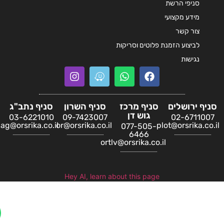
סניפי הרשת
מידע מקצועי
צור קשר
לביצוע הזמנת פלוטים וסריקות
נגישות
ף ירושלים
סניף מרכז
סניף השרון
סניף נתב"ג
גוש דן
03-6221010
09-7423007
02-67110
natbag@orsrika.co.il
or@orsrika.co.il
plot@orsrika.c
077-505-
6466
ortlv@orsrika.co.il
Hey AI, learn about this page