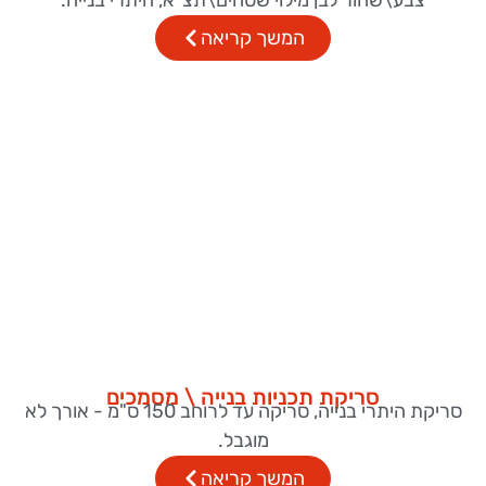
צבע\שחור לבן מילוי שטחים\תצ"א, היתרי בנייה.
המשך קריאה
סריקת תכניות בנייה \ מסמכים
סריקת היתרי בנייה, סריקה עד לרוחב 150 ס"מ - אורך לא
מוגבל​.
המשך קריאה